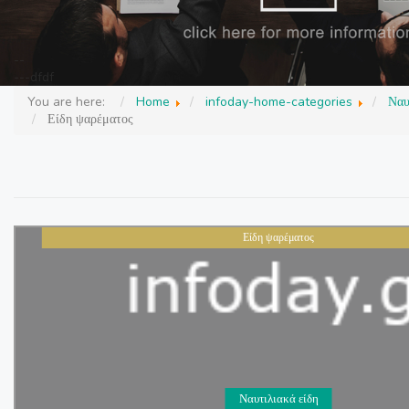
--
---dfdf
You are here:
Home
infoday-home-categories
Ναυ
Είδη ψαρέματος
Είδη ψαρέματος
Ναυτιλιακά είδη