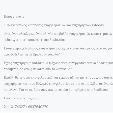
Ποιοι είμαστε
Ο ηλεκτρονικός κατάλογος επαγγελματιών και επιχειρήσεων infoday
είναι ένας ολοκληρωμένος οδηγός προβολής επαγγελματιών,καταστημάτων 
είδους,για τους επισκέπτες του διαδικτύου.
Είσαι ιατρός,ελεύθερος επαγγελματίας,αρχιτέκτονας,δικηγόρος,ψάχνεις για 
αγορές,θέλεις να σε βρίσκουν εύκολα?
Έχεις επιχείρηση η κατάστημα ψάχνεις νέες συνεργασίες για να δραστηριοπο
πρόσβαση σε νέους πελάτες απο το διαδίκτυο?
Προβληθείτε στον επαγγελματικό και έγκυρο οδηγό της infoday,που συγκε
επιχειρήσεις και τους Έλληνες επαγγελματίες σε μια ιστοσελίδα, σε ένα π
κατάλογο. Για να σε βρίσκουν πάντα εύκολα και γρήγορα στο διαδίκτυο!
Επικοινωνήστε μαζί μας
211 0174327 / 6937640270